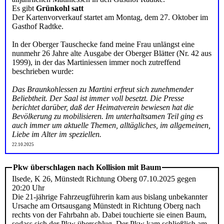
Es gibt
Grünkohl satt
Der Kartenvorverkauf startet am Montag, dem 27. Oktober im
Gasthof Radtke.
In der Oberger Tauschecke fand meine Frau unlängst eine
nunmehr 26 Jahre alte Ausgabe der Oberger Blätter (Nr. 42 aus
1999), in der das Martiniessen immer noch zutreffend
beschrieben wurde:
Das Braunkohlessen zu Martini erfreut sich zunehmender
Beliebtheit. Der Saal ist immer voll besetzt. Die Presse
berichtet darüber, daß der Heimatverein bewiesen hat die
Bevölkerung zu mobilisieren. Im unterhaltsamen Teil ging es
auch immer um aktuelle Themen, alltägliches, im allgemeinen,
Liebe im Alter im speziellen.
22.10.2025
Pkw überschlagen nach Kollision mit Baum
Ilsede, K 26, Münstedt Richtung Oberg 07.10.2025 gegen
20:20 Uhr
Die 21-jährige Fahrzeugführerin kam aus bislang unbekannter
Ursache am Ortsausgang Münstedt in Richtung Oberg nach
rechts von der Fahrbahn ab. Dabei touchierte sie einen Baum,
sodass sich der Pkw überschlug. Der Pkw kam schließlich am