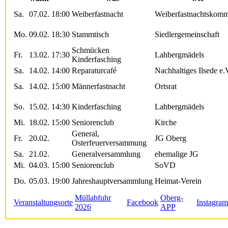
Sa.
07.02.
18:00
Weiberfastnacht
Weiberfastnachtskomm
Mo.
09.02.
18:30
Stammtisch
Siedlergemeinschaft
Schmücken
Fr.
13.02.
17:30
Lahbergmädels
Kinderfasching
Sa.
14.02.
14:00
Reparaturcafé
Nachhaltiges Ilsede e.
Sa.
14.02.
15:00
Männerfastnacht
Ortsrat
So.
15.02.
14:30
Kinderfasching
Lahbergmädels
Mi.
18.02.
15:00
Seniorenclub
Kirche
General,
Fr.
20.02.
JG Oberg
Osterfeuerversammung
Sa.
21.02.
Generalversammlung
ehemalige JG
Mi.
04.03.
15:00
Seniorenclub
SoVD
Do.
05.03.
19:00
Jahreshauptversammlung
Heimat-Verein
Müllabfuhr
Oberg-
Veranstaltungsorte
Facebook
Instagram
2026
APP