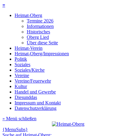
≡
Heimat-Oberg
Termine 2026
Informationen
Historisches
Oberg Lied
Über diese Seite
Heimat-Verein
Heimat-Oberg/Impressionen
Politik
Soziales
Soziales/Kirche
Vereine
Vereine/Feuerwehr
Kultur
Handel und Gewerbe
Diesunddas
Impressum und Kontakt
Datenschutzerklärung
» Menü schließen
{MenuSubs}
Suche auf Heimat-Oberg: