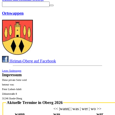
Ortswappen
Heimat-Oberg auf Facebook
Letzte Änderungen
Impressum
Diese private Seite wird
betreut von:
Peter Liebert-Adelt
Zehnerstraße 8
31246 Ilsede-Oberg
Aktuelle Termine in Oberg 2026
<< |wann| | was | wer | wo >>
wann
was
wer