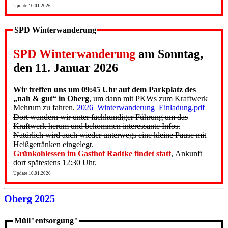
Update 10.01.2026
SPD Winterwanderung
SPD Winterwanderung
am Sonntag,
den 11. Januar 2026
Wir treffen uns um 09:45 Uhr auf dem Parkplatz des
„nah & gut“ in Oberg
, um dann mit PKWs zum Kraftwerk
Mehrum zu fahren.
2026_Winterwanderung_Einladung.pdf
Dort wandern wir unter fachkundiger Führung um das
Kraftwerk herum und bekommen interessante Infos.
Natürlich wird auch wieder unterwegs eine kleine Pause mit
Heißgetränken eingelegt.
Grünkohlessen im Gasthof Radtke findet statt
, Ankunft
dort spätestens 12:30 Uhr.
Update 10.01.2026
Oberg 2025
Müll"entsorgung"