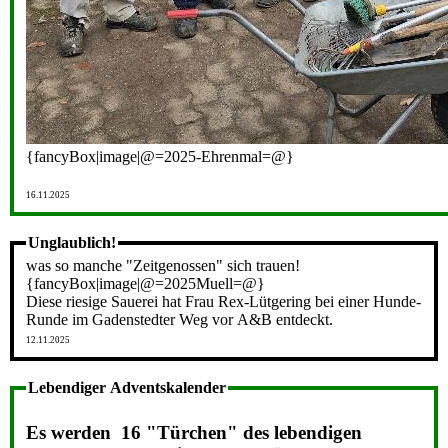
{fancyBox|image|@=2025-Ehrenmal=@}
16.11.2025
Unglaublich!
was so manche "Zeitgenossen" sich trauen!
{fancyBox|image|@=2025Muell=@}
Diese riesige Sauerei hat Frau Rex-Lütgering bei einer Hunde-
Runde im Gadenstedter Weg vor A&B entdeckt.
12.11.2025
Lebendiger Adventskalender
Es werden 16 "Türchen" des lebendigen