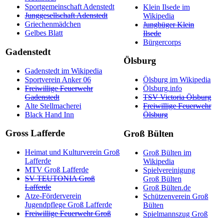
Sportgemeinschaft Adenstedt
Klein Ilsede im
Junggesellschaft Adenstedt
Wikipedia
Griechenmädchen
Jungbüger Klein
Gelbes Blatt
Ilsede
Bürgercorps
Gadenstedt
Ölsburg
Gadenstedt im Wikipedia
Sportverein Anker 06
Ölsburg im Wikipedia
Freiwillige Feuerwehr
Ölsburg.info
Gadenstedt
TSV Victoria Ölsburg
Alte Stellmacherei
Freiwillige Feuerwehr
Black Hand Inn
Ölsburg
Gross Lafferde
Groß Bülten
Heimat und Kulturverein Groß
Groß Bülten im
Lafferde
Wikipedia
MTV Groß Lafferde
Spielvereinigung
SV TEUTONIA Groß
Groß Bülten
Lafferde
Groß Bülten.de
Atze-Förderverein
Schützenverein Groß
Jugendpflege Groß Lafferde
Bülten
Freiwillige Feuerwehr Groß
Spielmannszug Groß