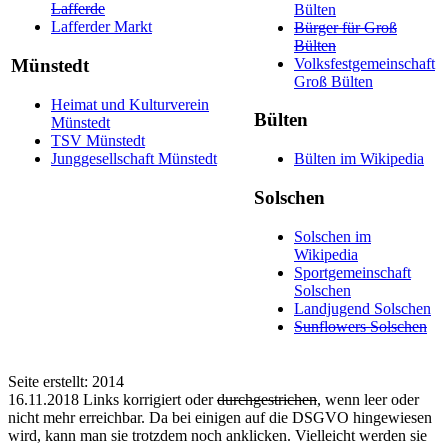
Lafferde
Bülten
Lafferder Markt
Bürger für Groß
Bülten
Volksfestgemeinschaft
Münstedt
Groß Bülten
Heimat und Kulturverein
Bülten
Münstedt
TSV Münstedt
Junggesellschaft Münstedt
Bülten im Wikipedia
Solschen
Solschen im
Wikipedia
Sportgemeinschaft
Solschen
Landjugend Solschen
Sunflowers Solschen
Seite erstellt: 2014
16.11.2018 Links korrigiert oder
durchgestrichen
, wenn leer oder
nicht mehr erreichbar. Da bei einigen auf die DSGVO hingewiesen
wird, kann man sie trotzdem noch anklicken. Vielleicht werden sie