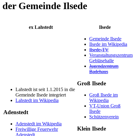
der Gemeinde Ilsede
ex Lahstedt
Ilsede
Gemeinde Ilsede
Ilsede im Wikipedia
Ilsede-TV
Veranstaltungszentrum
Gebläsehalle
Jugendzentrum
Badehaus
Groß Ilsede
Lahstedt ist seit 1.1.2015 in die
Gemeinde Ilsede integriert
Groß Ilsede im
Lahstedt im Wikipedia
Wikipedia
VT-Union Groß
Ilsede
Adenstedt
Schützenverein
Adenstedt im Wikipedia
Klein Ilsede
Freiwillige Feuerwehr
Adenstedt