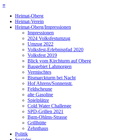
≡
Heimat-Oberg
Heimat-Verein
Heimat-Oberg/Impressionen
Impressionen
2024 Volksfestumzug
Umzug 2022
Volksfest-Erlebnispfad 2020
Volksfest 2019
Blick vom Kirchturm auf Oberg
Baugebiet Lahmorgen
Vermischtes
Bismarckturm bei Nacht
Hof Ahrens/Sonnenstr.
Feldscheune
alte Gasoline
Spielplätze
Cold Water Challenge
SPD-Grillen 2021
Bgm-Ohlms-Strasse
Grillhütte
Zehnthaus
Politik
Soziales