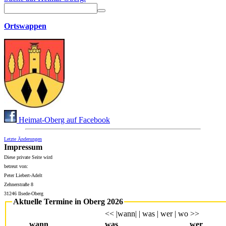
Ortswappen
Heimat-Oberg auf Facebook
Letzte Änderungen
Impressum
Diese private Seite wird
betreut von:
Peter Liebert-Adelt
Zehnerstraße 8
31246 Ilsede-Oberg
Aktuelle Termine in Oberg 2026
<< |wann| | was | wer | wo >>
wann
was
wer