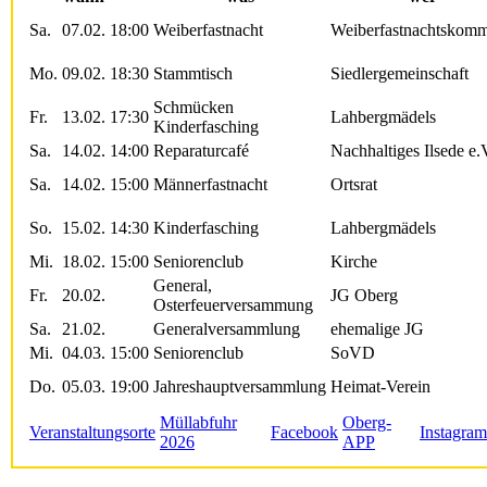
Sa.
07.02.
18:00
Weiberfastnacht
Weiberfastnachtskomm
Mo.
09.02.
18:30
Stammtisch
Siedlergemeinschaft
Schmücken
Fr.
13.02.
17:30
Lahbergmädels
Kinderfasching
Sa.
14.02.
14:00
Reparaturcafé
Nachhaltiges Ilsede e.
Sa.
14.02.
15:00
Männerfastnacht
Ortsrat
So.
15.02.
14:30
Kinderfasching
Lahbergmädels
Mi.
18.02.
15:00
Seniorenclub
Kirche
General,
Fr.
20.02.
JG Oberg
Osterfeuerversammung
Sa.
21.02.
Generalversammlung
ehemalige JG
Mi.
04.03.
15:00
Seniorenclub
SoVD
Do.
05.03.
19:00
Jahreshauptversammlung
Heimat-Verein
Müllabfuhr
Oberg-
Veranstaltungsorte
Facebook
Instagram
2026
APP