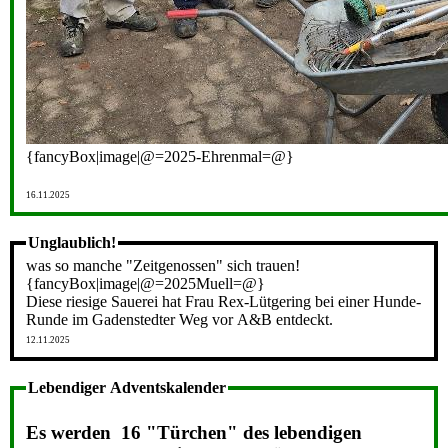
{fancyBox|image|@=2025-Ehrenmal=@}
16.11.2025
Unglaublich!
was so manche "Zeitgenossen" sich trauen!
{fancyBox|image|@=2025Muell=@}
Diese riesige Sauerei hat Frau Rex-Lütgering bei einer Hunde-
Runde im Gadenstedter Weg vor A&B entdeckt.
12.11.2025
Lebendiger Adventskalender
Es werden 16 "Türchen" des lebendigen