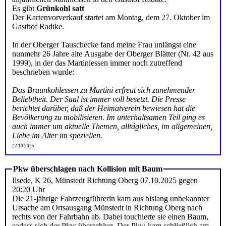
Es gibt
Grünkohl satt
Der Kartenvorverkauf startet am Montag, dem 27. Oktober im
Gasthof Radtke.
In der Oberger Tauschecke fand meine Frau unlängst eine
nunmehr 26 Jahre alte Ausgabe der Oberger Blätter (Nr. 42 aus
1999), in der das Martiniessen immer noch zutreffend
beschrieben wurde:
Das Braunkohlessen zu Martini erfreut sich zunehmender
Beliebtheit. Der Saal ist immer voll besetzt. Die Presse
berichtet darüber, daß der Heimatverein bewiesen hat die
Bevölkerung zu mobilisieren. Im unterhaltsamen Teil ging es
auch immer um aktuelle Themen, alltägliches, im allgemeinen,
Liebe im Alter im speziellen.
22.10.2025
Pkw überschlagen nach Kollision mit Baum
Ilsede, K 26, Münstedt Richtung Oberg 07.10.2025 gegen
20:20 Uhr
Die 21-jährige Fahrzeugführerin kam aus bislang unbekannter
Ursache am Ortsausgang Münstedt in Richtung Oberg nach
rechts von der Fahrbahn ab. Dabei touchierte sie einen Baum,
sodass sich der Pkw überschlug. Der Pkw kam schließlich am