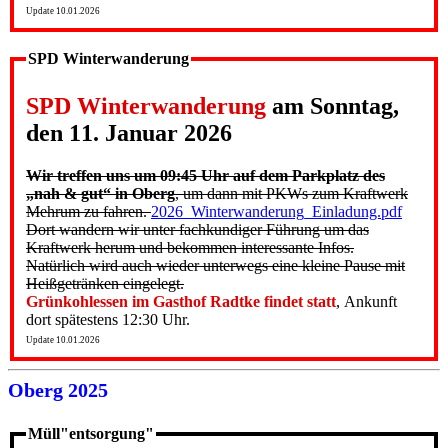
Update 10.01.2026
SPD Winterwanderung
SPD Winterwanderung
am Sonntag,
den 11. Januar 2026
Wir treffen uns um 09:45 Uhr auf dem Parkplatz des
„nah & gut“ in Oberg
, um dann mit PKWs zum Kraftwerk
Mehrum zu fahren.
2026_Winterwanderung_Einladung.pdf
Dort wandern wir unter fachkundiger Führung um das
Kraftwerk herum und bekommen interessante Infos.
Natürlich wird auch wieder unterwegs eine kleine Pause mit
Heißgetränken eingelegt.
Grünkohlessen im Gasthof Radtke findet statt
, Ankunft
dort spätestens 12:30 Uhr.
Update 10.01.2026
Oberg 2025
Müll"entsorgung"