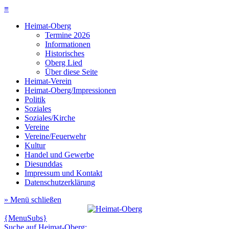
≡
Heimat-Oberg
Termine 2026
Informationen
Historisches
Oberg Lied
Über diese Seite
Heimat-Verein
Heimat-Oberg/Impressionen
Politik
Soziales
Soziales/Kirche
Vereine
Vereine/Feuerwehr
Kultur
Handel und Gewerbe
Diesunddas
Impressum und Kontakt
Datenschutzerklärung
» Menü schließen
{MenuSubs}
Suche auf Heimat-Oberg: