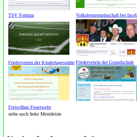
TSV Fortuna
Volksfestgemeinschaft bei face
Förderverein der Grundschule
Förderverein der Kindertagesstätte
Freiwillige Feuerwehr
siehe auch linke Menüleiste