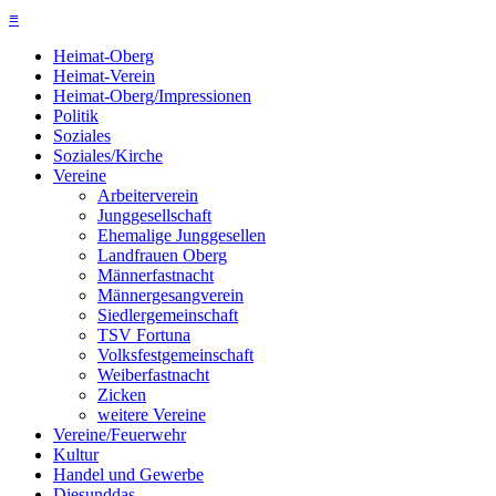
≡
Heimat-Oberg
Heimat-Verein
Heimat-Oberg/Impressionen
Politik
Soziales
Soziales/Kirche
Vereine
Arbeiterverein
Junggesellschaft
Ehemalige Junggesellen
Landfrauen Oberg
Männerfastnacht
Männergesangverein
Siedlergemeinschaft
TSV Fortuna
Volksfestgemeinschaft
Weiberfastnacht
Zicken
weitere Vereine
Vereine/Feuerwehr
Kultur
Handel und Gewerbe
Diesunddas